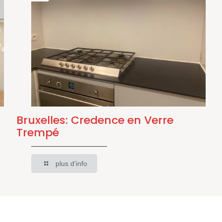
Bruxelles: Credence en Verre
Trempé
plus d'info