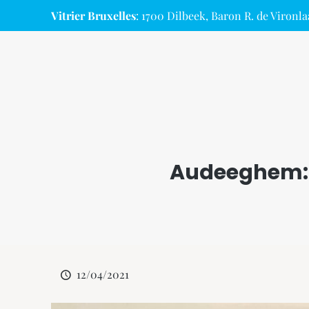
Vitrier Bruxelles
: 1700 Dilbeek, Baron R. de Vironla
Audeeghem: 
12/04/2021