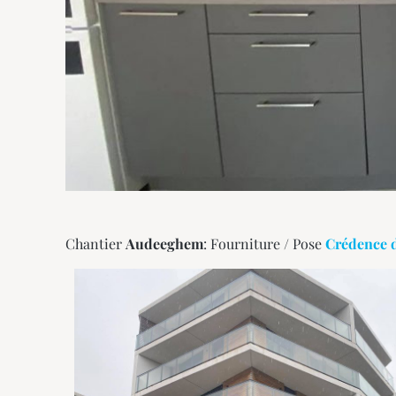
Chantier
Audeeghem
: Fourniture / Pose
Crédence d