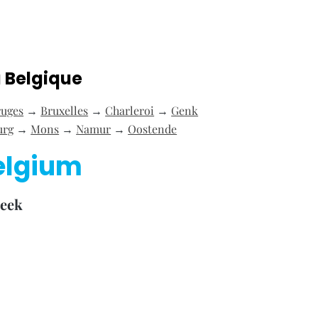
a Belgique
ruges
→
Bruxelles
→
Charleroi
→
Genk
urg
→
Mons
→
Namur
→
Oostende
elgium
beek