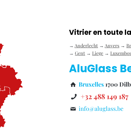
Vitrier en toute l
→
Anderlecht
→
Anvers
→
B
→
Gent
→
Liege
→
Luxembo
AluGlass B
Bruxelles
1700 Dil
+32 488 149 187
info@aluglass.be