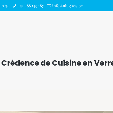
an 34
+32 488 149 187
info@aluglass.be
Crédence de Cuisine en Verr