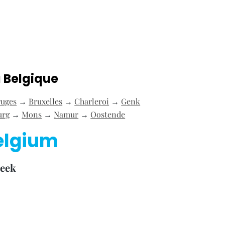
a Belgique
ruges
→
Bruxelles
→
Charleroi
→
Genk
urg
→
Mons
→
Namur
→
Oostende
elgium
beek