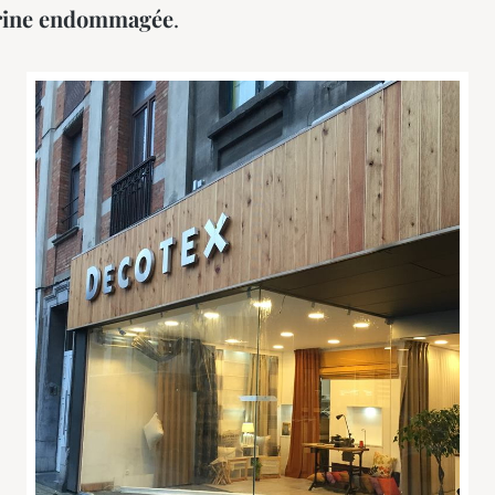
trine endommagée
.