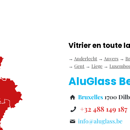
Vitrier en toute l
→
Anderlecht
→
Anvers
→
B
→
Gent
→
Liege
→
Luxembo
AluGlass B
Bruxelles
1700 Dil
+32 488 149 187
info@aluglass.be