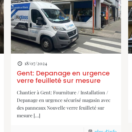
18/07/2024
Gent: Depanage en urgence
verre feuilleté sur mesure
Chantier à Gent: Fourniture / Installation /
Depanage en urgence sécurisé magasin avec
des panneaux Nouvelle verre feuilleté sur
mesure
[…]
plus d'info