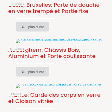
Uccle, Bruxelles: Porte de douche
03/02/2025
en verre trempé et Partie fixe
plus d'info
Auderghem: Châssis Bois,
22/04/2024
Aluminium et Porte coulissante
plus d'info
France: Garde des corps en verre
13/12/2023
et Cloison vitrée