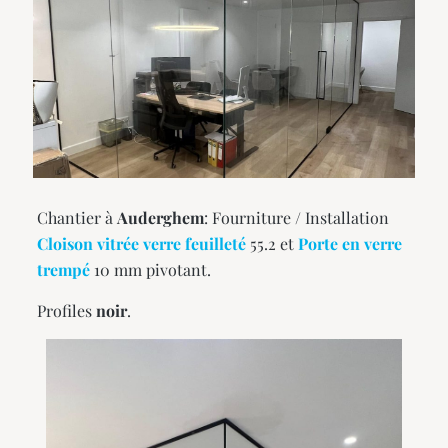
Chantier à
Auderghem
: Fourniture / Installation
Cloison vitrée verre feuilleté
55.2 et
Porte en verre
trempé
10 mm pivotant.
Profiles
noir
.