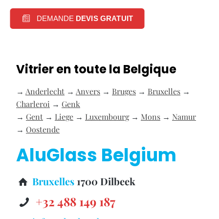
DEMANDE
DEVIS GRATUIT
Vitrier en toute la Belgique
→
Anderlecht
→
Anvers
→
Bruges
→
Bruxelles
→
Charleroi
→
Genk
→
Gent
→
Liege
→
Luxembourg
→
Mons
→
Namur
→
Oostende
AluGlass Belgium
Bruxelles
1700 Dilbeek
+32 488 149 187