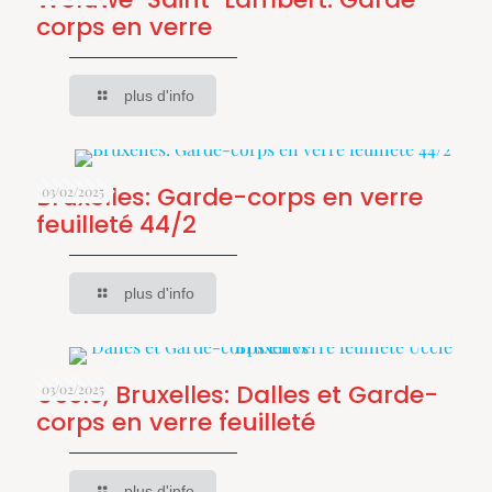
corps en verre
plus d'info
Bruxelles: Garde-corps en verre
03/02/2025
feuilleté 44/2
plus d'info
Uccle, Bruxelles: Dalles et Garde-
03/02/2025
corps en verre feuilleté
plus d'info