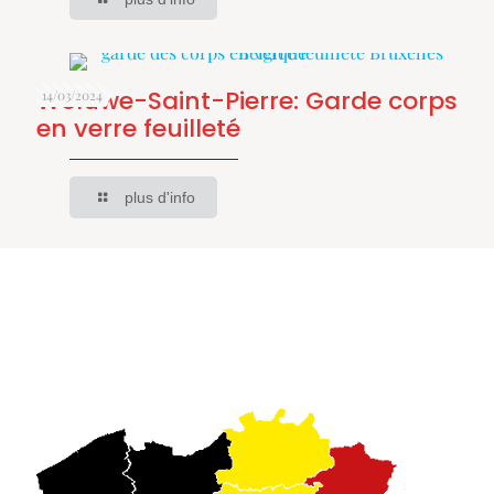
Woluwe-Saint-Pierre: Garde corps
14/03/2024
en verre feuilleté
plus d'info