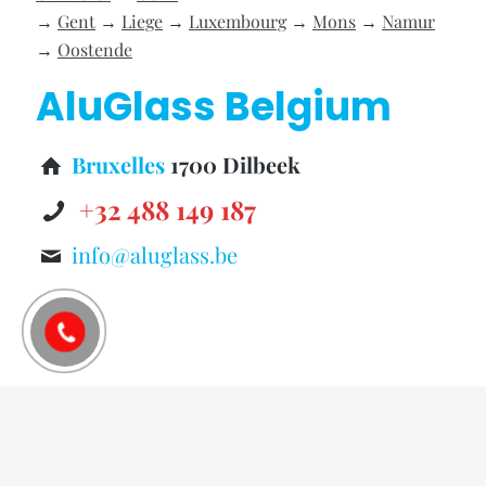
→
Gent
→
Liege
→
Luxembourg
→
Mons
→
Namur
→
Oostende
AluGlass Belgium
Bruxelles
1700 Dilbeek
+32 488 149 187
info@aluglass.be
©
AluGlass Belgium
Vitrier Bruxelles: Vitrerie,
Miroiterie, Châssis PVC & Aluminium.