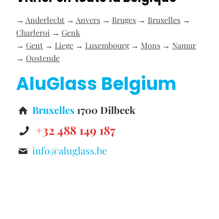
→
Anderlecht
→
Anvers
→
Bruges
→
Bruxelles
→
Charleroi
→
Genk
→
Gent
→
Liege
→
Luxembourg
→
Mons
→
Namur
→
Oostende
AluGlass Belgium
Bruxelles
1700 Dilbeek
+32 488 149 187
info@aluglass.be