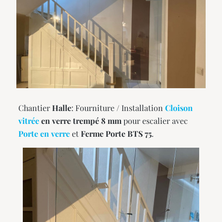
Chantier
Halle
: Fourniture / Installation
Cloison
vitrée
en verre trempé 8 mm
pour escalier avec
Porte en verre
et
Ferme Porte BTS 75
.