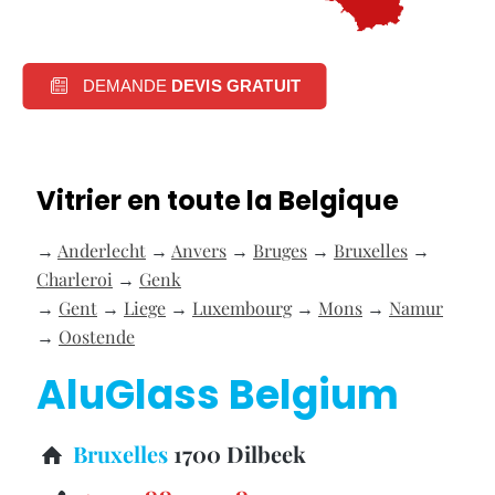
DEMANDE
DEVIS GRATUIT
Vitrier en toute la Belgique
→
Anderlecht
→
Anvers
→
Bruges
→
Bruxelles
→
Charleroi
→
Genk
→
Gent
→
Liege
→
Luxembourg
→
Mons
→
Namur
→
Oostende
AluGlass Belgium
Bruxelles
1700 Dilbeek