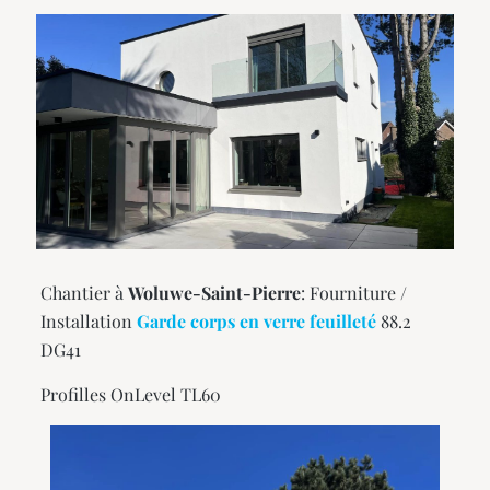
Chantier à
Woluwe-Saint-Pierre
: Fourniture /
Installation
Garde corps en verre feuilleté
88.2
DG41
Profilles OnLevel TL60