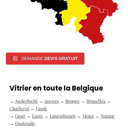
DEMANDE
DEVIS GRATUIT
Vitrier en toute la Belgique
→
Anderlecht
→
Anvers
→
Bruges
→
Bruxelles
→
Charleroi
→
Genk
→
Gent
→
Liege
→
Luxembourg
→
Mons
→
Namur
→
Oostende