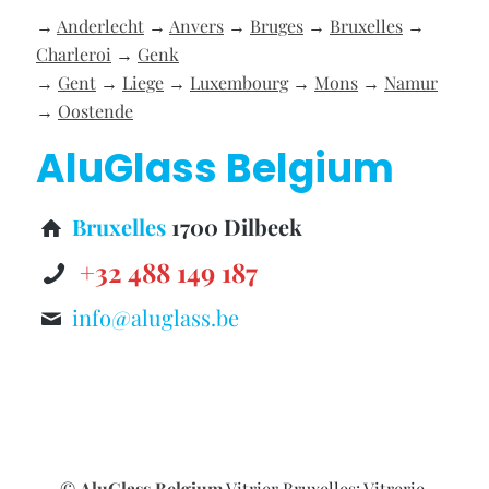
→
Anderlecht
→
Anvers
→
Bruges
→
Bruxelles
→
Charleroi
→
Genk
→
Gent
→
Liege
→
Luxembourg
→
Mons
→
Namur
→
Oostende
AluGlass Belgium
Bruxelles
1700 Dilbeek
+32 488 149 187
info@aluglass.be
©
AluGlass Belgium
Vitrier Bruxelles: Vitrerie,