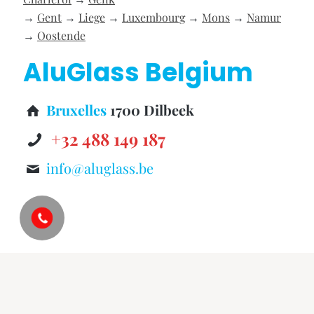
→
Gent
→
Liege
→
Luxembourg
→
Mons
→
Namur
→
Oostende
AluGlass Belgium
Bruxelles
1700 Dilbeek
+32 488 149 187
info@aluglass.be
©
AluGlass Belgium
Vitrier Bruxelles: Vitrerie,
Miroiterie, Châssis PVC & Aluminium.