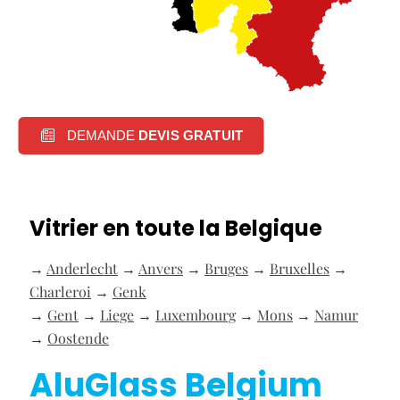
DEMANDE
DEVIS GRATUIT
Vitrier en toute la Belgique
→
Anderlecht
→
Anvers
→
Bruges
→
Bruxelles
→
Charleroi
→
Genk
→
Gent
→
Liege
→
Luxembourg
→
Mons
→
Namur
→
Oostende
AluGlass Belgium