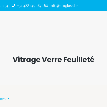
an 34
+32 488 149 187
info@aluglass.be
Vitrage Verre Feuilleté
ors