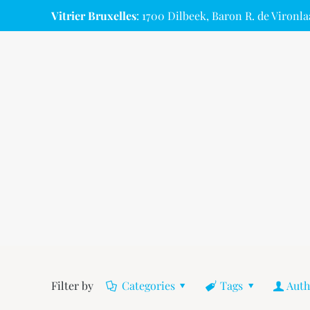
Vitrier Bruxelles
: 1700 Dilbeek, Baron R. de Vironla
Filter by
Categories
Tags
Auth