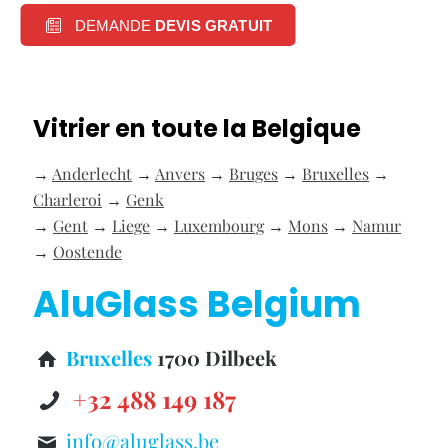
DEMANDE
DEVIS GRATUIT
Vitrier en toute la Belgique
→
Anderlecht
→
Anvers
→
Bruges
→
Bruxelles
→
Charleroi
→
Genk
→
Gent
→
Liege
→
Luxembourg
→
Mons
→
Namur
→
Oostende
AluGlass Belgium
Bruxelles
1700 Dilbeek
+32 488 149 187
info@aluglass.be