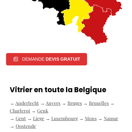
DEMANDE
DEVIS GRATUIT
Vitrier en toute la Belgique
→
Anderlecht
→
Anvers
→
Bruges
→
Bruxelles
→
Charleroi
→
Genk
→
Gent
→
Liege
→
Luxembourg
→
Mons
→
Namur
→
Oostende