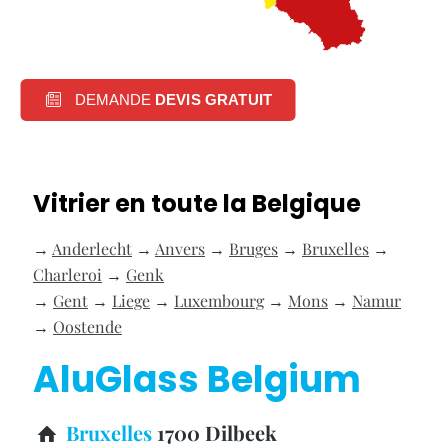
DEMANDE
DEVIS GRATUIT
Vitrier en toute la Belgique
→
Anderlecht
→
Anvers
→
Bruges
→
Bruxelles
→
Charleroi
→
Genk
→
Gent
→
Liege
→
Luxembourg
→
Mons
→
Namur
→
Oostende
AluGlass Belgium
Bruxelles
1700 Dilbeek